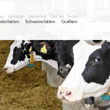
art
Impressum
Datenschutz
Über uns
Suche
nderfakten
Schweinefakten
Grafiken