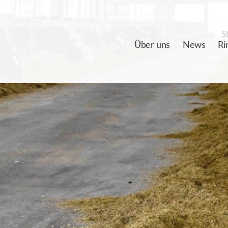
St
Über uns
News
Ri