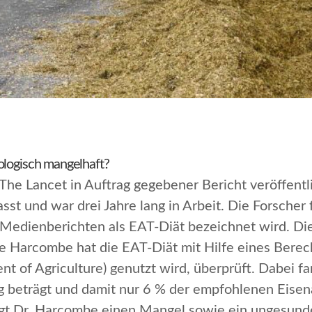
ologisch mangelhaft?
The Lancet
in Auftrag gegebener Bericht veröffent
st und war drei Jahre lang in Arbeit. Die Forscher
 Medienberichten als
EAT-Diät
bezeichnet wird. Die
oe Harcombe hat die
EAT-Diät
mit Hilfe eines Bere
 of Agriculture) genutzt wird, überprüft. Dabei fa
 beträgt und damit nur 6 % der empfohlenen Eise
igt Dr. Harcombe einen Mangel sowie ein ungesund