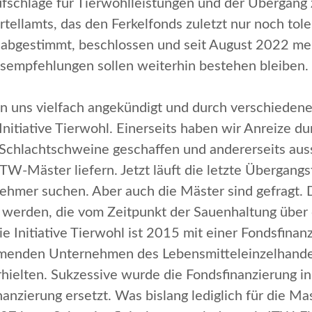
ufschläge für Tierwohlleistungen und der Übergan
tellamts, das den Ferkelfonds zuletzt nur noch
tole
 abgestimmt, beschlossen und seit August 2022 me
isempfehlungen sollen weiterhin bestehen bleiben.
n uns vielfach angekündigt und durch verschiede
nitiative Tierwohl.
Einerseits haben wir Anreize du
Schlachtschweine geschaffen und andererseits aus
ITW-Mäster liefern. Jetzt läuft die letzte Übergangs
ehmer suchen. Aber auch die Mäster sind gefragt. 
werden, die vom Zeitpunkt der Sauenhaltung über d
e Initiative Tierwohl ist 2015 mit einer Fondsfin
ehmenden Unternehmen des Lebensmitteleinzelhande
erhielten. Sukzessive wurde die Fondsfinanzierung 
nzierung ersetzt. Was bislang lediglich für die Mast 