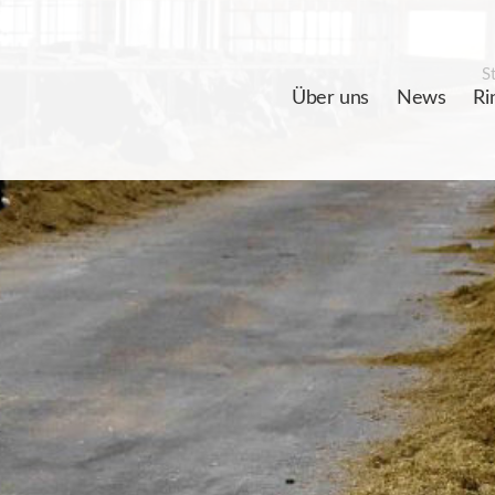
St
Über uns
News
Ri