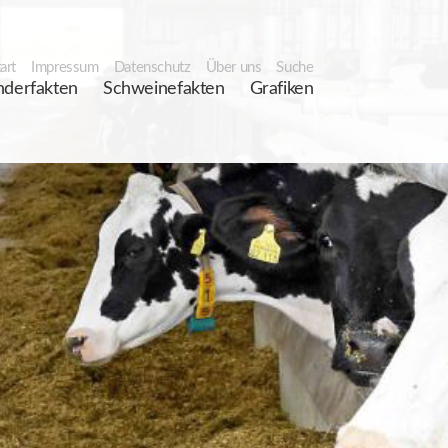
art
Impressum
Datenschutz
Über uns
Suche
nderfakten
Schweinefakten
Grafiken