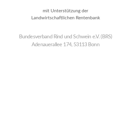
mit Unterstützung der
Landwirtschaftlichen Rentenbank
Bundesverband Rind und Schwein e.V. (BRS)
Adenauerallee 174, 53113 Bonn
Wir
verwenden
auf
unserer
Website
technisch
notwendige
Cookies,