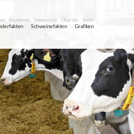
art
Impressum
Datenschutz
Über uns
Suche
nderfakten
Schweinefakten
Grafiken