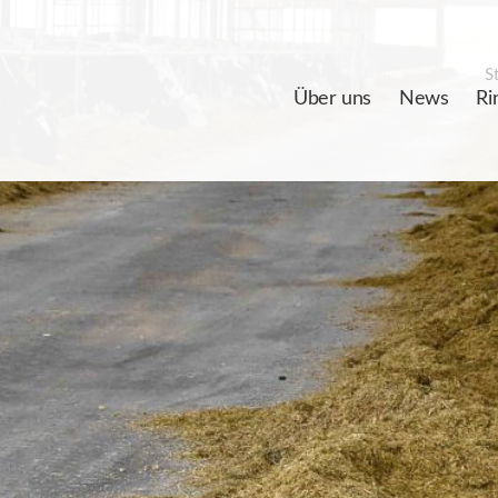
St
Über uns
News
Ri