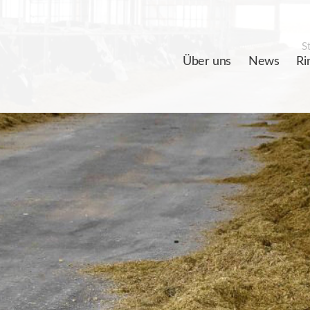
St
Über uns
News
Ri