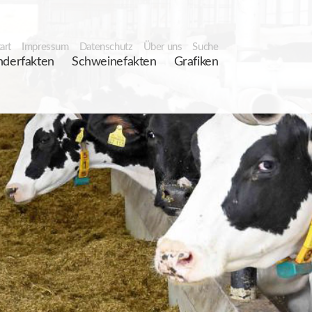
art
Impressum
Datenschutz
Über uns
Suche
nderfakten
Schweinefakten
Grafiken