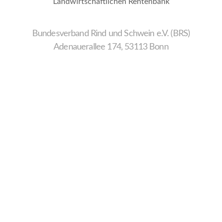
Landwirtschaftlichen Rentenbank
Bundesverband Rind und Schwein e.V. (BRS)
Adenauerallee 174, 53113 Bonn
Wir
verwenden
auf
unserer
Website
technisch
notwendige
Cookies,
um
unsere