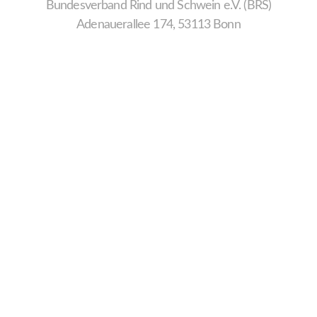
Bundesverband Rind und Schwein e.V. (BRS)
Adenauerallee 174, 53113 Bonn
Wir
verwenden
auf
unserer
Website
technisch
notwendige
Cookies,
um
unsere
Funktionen
bereitzustellen,