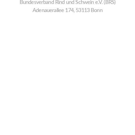
Bundesverband Rind und Schwein e.V. (BRS)
Adenauerallee 174, 53113 Bonn
Wir
verwenden
auf
unserer
Website
technisch
notwendige
Cookies,
um
unsere
Funktionen
bereitzustellen,