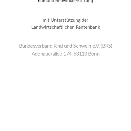
mit Unterstützung der
Landwirtschaftlichen Rentenbank
Bundesverband Rind und Schwein e.V. (BRS)
Adenauerallee 174, 53113 Bonn
Wir
verwenden
auf
unserer
Website
technisch