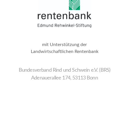
mit Unterstützung der
Landwirtschaftlichen Rentenbank
Bundesverband Rind und Schwein e.V. (BRS)
Adenauerallee 174, 53113 Bonn
Wir
verwenden
auf