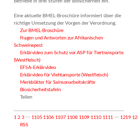
Betriebe in drei Stufen der Biosicherheit ein.
Eine aktuelle BMEL-Broschüre informiert über die
richtige Umsetzung der Vorgen der Verordnung.
Zur BMEL-Broschüre
Fragen und Antworten zur Afrikanischen
Schweinepest
Erklärvideo zum Schutz vor ASP für Tiertransporte
(Westfleisch)
EFSA-Erklärvideo
Erklärvideo für Viehtansporte (Westfleisch)
Merkblätter für Sainsonarbeitskräfte
Biosicherheitstafeln
Teilen
1
2
3
⋅⋅⋅
1105
1106
1107
1108
1109
1110
1111
⋅⋅⋅
1219
12
RSS